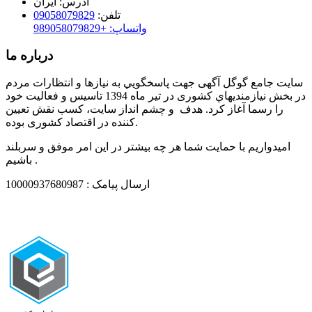
آدرس:
ایران
تلفن:
09058079829
واتساپ: +989058079829
درباره ما
سایت جامع گوگل آگهی جهت پاسخگويي به نيازها و انتظارات مردم
در بخش نيازمنديهاي کشوری در تير ماه 1394 تاسيس و فعاليت خود
را رسما آغاز كرد. هدف و چشم انداز سایت، كسب نقش تعيين
كننده در اقتصاد کشوری بوده.
امیدواریم با حمایت شما هر چه بیشتر در این امر موفق و سربلند
باشیم .
ارسال پیامک : 10000937680987