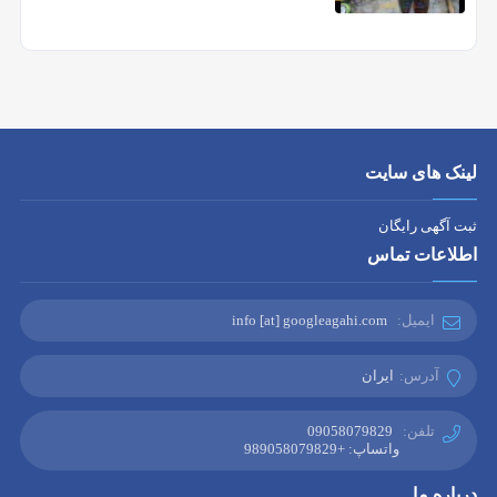
لینک های سایت
ثبت آگهی رایگان
اطلاعات تماس
ایمیل:
info [at] googleagahi.com
آدرس:
ایران
تلفن:
09058079829
واتساپ: +989058079829
درباره ما