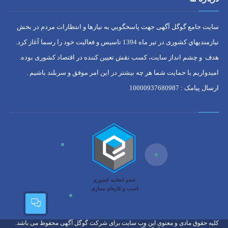
سایت جامع گوگل آگهی جهت پاسخگويي به نيازها و انتظارات مردم در بخش
نيازمنديهاي کشوری در تير ماه 1394 تاسيس و فعاليت خود را رسما آغاز كرد.
هدف و چشم انداز سایت، كسب نقش تعيين كننده در اقتصاد کشوری بوده.
امیدواریم با حمایت شما هر چه بیشتر در این امر موفق و سربلند باشیم .
ارسال پیامک : 10000937680987
کلیه حقوق مادی و معنوی این وب سایت برای شرکت گوگل آگهی محفوظ می باشد.