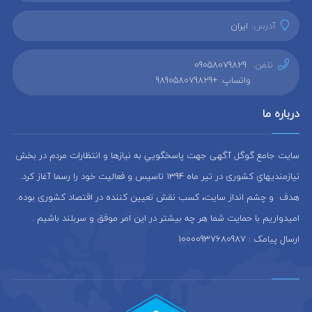
آدرس:
ایران
تلفن:
09058079829
واتساپ: +989058079829
درباره ما
سایت جامع گوگل آگهی جهت پاسخگويي به نيازها و انتظارات مردم در بخش
نيازمنديهاي کشوری در تير ماه 1394 تاسيس و فعاليت خود را رسما آغاز كرد.
هدف و چشم انداز سایت، كسب نقش تعيين كننده در اقتصاد کشوری بوده.
امیدواریم با حمایت شما هر چه بیشتر در این امر موفق و سربلند باشیم .
ارسال پیامک : 10000937680987