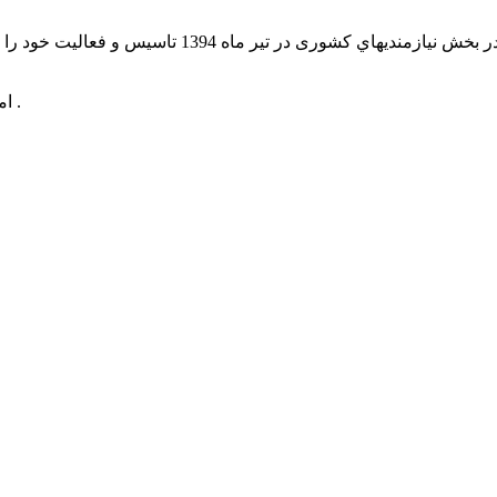
سایت جامع گوگل آگهی جهت پاسخگويي به نيازها و انتظ
امیدواریم با حمایت شما هر چه بیشتر در این امر موفق و سربلند باشیم .