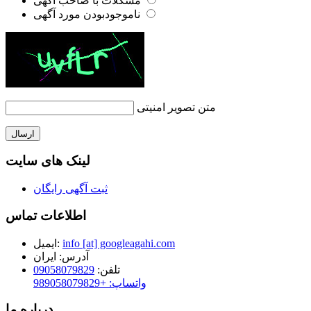
مشکلات با صاحب آگهی
ناموجودبودن مورد آگهی
متن تصویر امنیتی
ارسال
لینک های سایت
ثبت آگهی رایگان
اطلاعات تماس
info [at] googleagahi.com
ایمیل:
آدرس:
ایران
تلفن:
09058079829
واتساپ: +989058079829
درباره ما