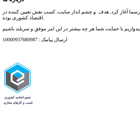
ارات مردم در بخش نيازمنديهاي کشوری در تير ماه 1394 تاسيس و فعاليت خود را رسما آغاز كرد. هدف و چشم انداز سایت، كسب نقش تعيين كننده در
اقتصاد کشوری بوده.
ارسال پیامک : 10000937680987