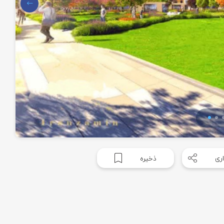
ری
ذخیره