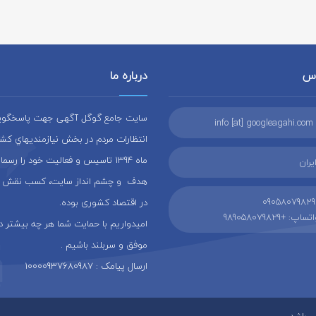
اس
درباره ما
سایت جامع گوگل آگهی جهت پاسخگويي 
info [at] googleagahi.com
انتظارات مردم در بخش نيازمنديهاي کشو
ماه 1394 تاسيس و فعاليت خود را رسما
یران
هدف و چشم انداز سایت، كسب نقش ت
09058079829
در اقتصاد کشوری بوده.
تساپ: +989058079829
امیدواریم با حمایت شما هر چه بیشتر در
موفق و سربلند باشیم .
ارسال پیامک : 10000937680987