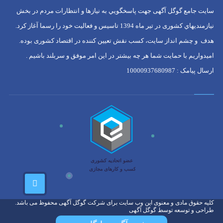
سایت جامع گوگل آگهی جهت پاسخگويي به نيازها و انتظارات مردم در بخش
نيازمنديهاي کشوری در تير ماه 1394 تاسيس و فعاليت خود را رسما آغاز كرد.
هدف و چشم انداز سایت، كسب نقش تعيين كننده در اقتصاد کشوری بوده.
امیدواریم با حمایت شما هر چه بیشتر در این امر موفق و سربلند باشیم .
ارسال پیامک : 10000937680987
کلیه حقوق مادی و معنوی این وب سایت برای شرکت گوگل آگهی محفوظ می باشد.
طراحی و توسعه توسط گوگل آگهی