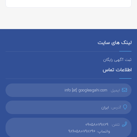
لینک های سایت
ثبت آگهی رایگان
اطلاعات تماس
ایمیل:
info [at] googleagahi.com
آدرس:
ایران
تلفن:
09058079829
واتساپ: +989058079829