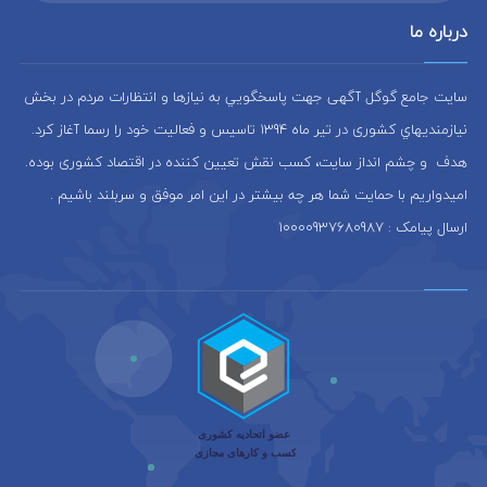
درباره ما
سایت جامع گوگل آگهی جهت پاسخگويي به نيازها و انتظارات مردم در بخش
نيازمنديهاي کشوری در تير ماه 1394 تاسيس و فعاليت خود را رسما آغاز كرد.
هدف و چشم انداز سایت، كسب نقش تعيين كننده در اقتصاد کشوری بوده.
امیدواریم با حمایت شما هر چه بیشتر در این امر موفق و سربلند باشیم .
ارسال پیامک : 10000937680987