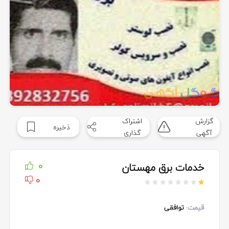
گزارش
اشتراک
ذخیره
آگهی
گذاری
خدمات برق مهستان
0
0
قیمت:
توافقی