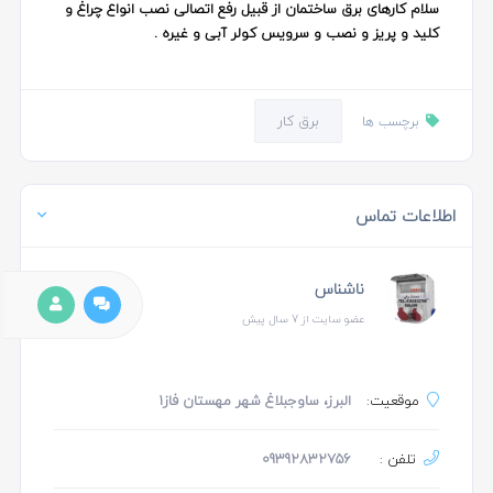
سلام کارهای برق ساختمان از قبیل رفع اتصالی نصب انواع چراغ و
کلید و پریز و نصب و سرویس کولر آبی و غیره .
برق کار
برچسب ها
اطلاعات تماس
ناشناس
عضو سایت از 7 سال پیش
موقعیت:
البرز، ساوجبلاغ شهر مهستان فاز۱
تلفن :
09392832756