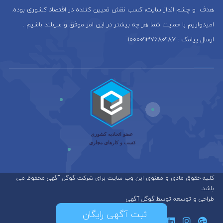
هدف و چشم انداز سایت، كسب نقش تعيين كننده در اقتصاد کشوری بوده.
امیدواریم با حمایت شما هر چه بیشتر در این امر موفق و سربلند باشیم .
ارسال پیامک : 10000937680987
کلیه حقوق مادی و معنوی این وب سایت برای شرکت گوگل آگهی محفوظ می
باشد.
طراحی و توسعه توسط گوگل آگهی
ثبت آگهی رایگان