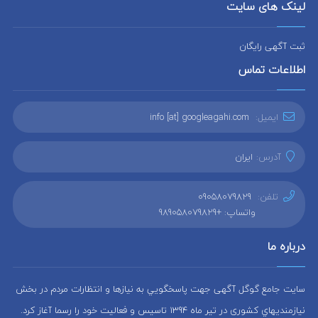
لینک های سایت
ثبت آگهی رایگان
اطلاعات تماس
ایمیل:
info [at] googleagahi.com
آدرس:
ایران
تلفن:
09058079829
واتساپ: +989058079829
درباره ما
سایت جامع گوگل آگهی جهت پاسخگويي به نيازها و انتظارات مردم در بخش
نيازمنديهاي کشوری در تير ماه 1394 تاسيس و فعاليت خود را رسما آغاز كرد.