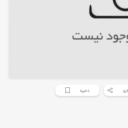
ری
ذخیره