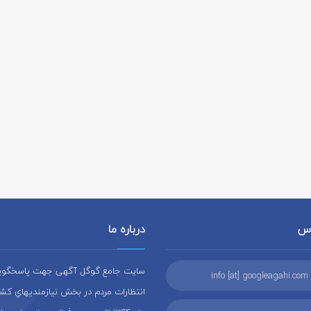
اس
درباره ما
سایت جامع گوگل آگهی جهت پاسخگويي 
info [at] googleagahi.com
انتظارات مردم در بخش نيازمنديهاي کشو