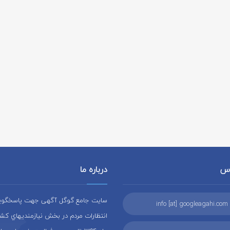
اس
درباره ما
سایت جامع گوگل آگهی جهت پاسخگويي 
info [at] googleagahi.com
انتظارات مردم در بخش نيازمنديهاي کشو