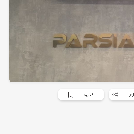
ری
ذخیره