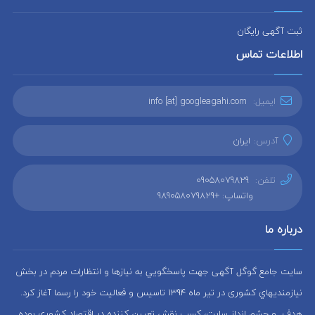
ثبت آگهی رایگان
اطلاعات تماس
ایمیل:
info [at] googleagahi.com
آدرس:
ایران
تلفن:
09058079829
واتساپ: +989058079829
درباره ما
سایت جامع گوگل آگهی جهت پاسخگويي به نيازها و انتظارات مردم در بخش
نيازمنديهاي کشوری در تير ماه 1394 تاسيس و فعاليت خود را رسما آغاز كرد.
هدف و چشم انداز سایت، كسب نقش تعيين كننده در اقتصاد کشوری بوده.