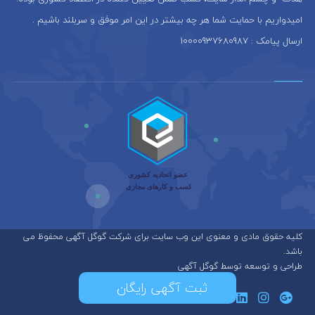
امیدواریم با حمایت شما هر چه بیشتر در این امر موفق و سربلند باشیم .
ارسال پیامک : 10000937680987
کلیه حقوق مادی و معنوی این وب سایت برای شرکت گوگل آگهی محفوظ می
باشد.
طراحی و توسعه توسط گوگل آگهی
ثبت آگهی رایگان