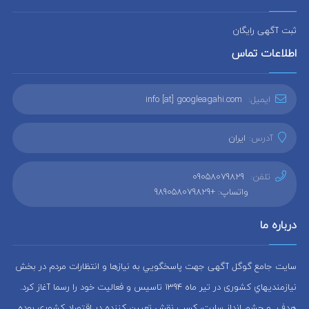
ثبت آگهی رایگان
اطلاعات تماس
ایمیل:
info [at] googleagahi.com
آدرس:
ایران
تلفن:
09058079829
واتساپ: +989058079829
درباره ما
سایت جامع گوگل آگهی جهت پاسخگويي به نيازها و انتظارات مردم در بخش
نيازمنديهاي کشوری در تير ماه 1394 تاسيس و فعاليت خود را رسما آغاز كرد.
هدف و چشم انداز سایت، كسب نقش تعيين كننده در اقتصاد کشوری بوده.