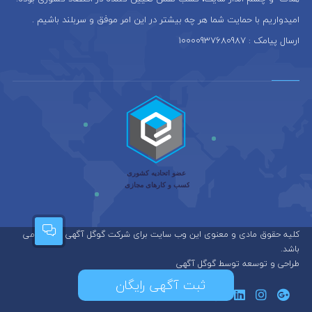
امیدواریم با حمایت شما هر چه بیشتر در این امر موفق و سربلند باشیم .
ارسال پیامک : 10000937680987
کلیه حقوق مادی و معنوی این وب سایت برای شرکت گوگل آگهی محفوظ می
باشد.
طراحی و توسعه توسط گوگل آگهی
ثبت آگهی رایگان