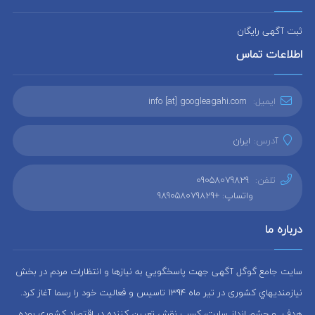
ثبت آگهی رایگان
اطلاعات تماس
ایمیل:
info [at] googleagahi.com
آدرس:
ایران
تلفن:
09058079829
واتساپ: +989058079829
درباره ما
سایت جامع گوگل آگهی جهت پاسخگويي به نيازها و انتظارات مردم در بخش
نيازمنديهاي کشوری در تير ماه 1394 تاسيس و فعاليت خود را رسما آغاز كرد.
هدف و چشم انداز سایت، كسب نقش تعيين كننده در اقتصاد کشوری بوده.