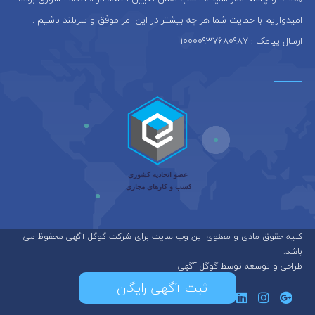
امیدواریم با حمایت شما هر چه بیشتر در این امر موفق و سربلند باشیم .
ارسال پیامک : 10000937680987
کلیه حقوق مادی و معنوی این وب سایت برای شرکت گوگل آگهی محفوظ می
باشد.
طراحی و توسعه توسط گوگل آگهی
ثبت آگهی رایگان