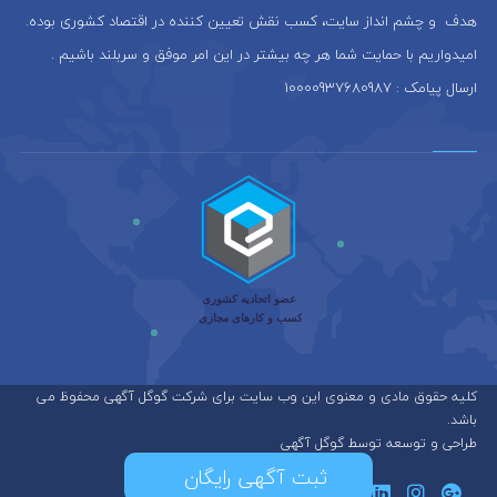
هدف و چشم انداز سایت، كسب نقش تعيين كننده در اقتصاد کشوری بوده.
امیدواریم با حمایت شما هر چه بیشتر در این امر موفق و سربلند باشیم .
ارسال پیامک : 10000937680987
کلیه حقوق مادی و معنوی این وب سایت برای شرکت گوگل آگهی محفوظ می
باشد.
طراحی و توسعه توسط گوگل آگهی
ثبت آگهی رایگان