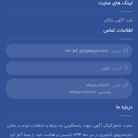
لینک های سایت
ثبت آگهی رایگان
اطلاعات تماس
ایمیل:
info [at] googleagahi.com
آدرس:
ایران
تلفن:
09058079829
واتساپ: +989058079829
درباره ما
سایت جامع گوگل آگهی جهت پاسخگويي به نيازها و انتظارات مردم در بخش
نيازمنديهاي کشوری در تير ماه 1394 تاسيس و فعاليت خود را رسما آغاز كرد.