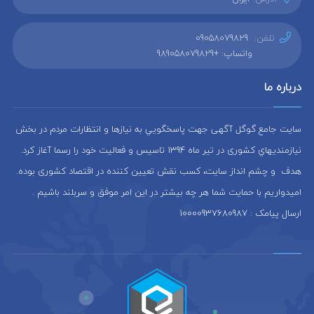
تلفن:
09058079829
واتساپ: +989058079829
درباره ما
سایت جامع گوگل آگهی جهت پاسخگويي به نيازها و انتظارات مردم در بخش
نيازمنديهاي کشوری در تير ماه 1394 تاسيس و فعاليت خود را رسما آغاز كرد.
هدف و چشم انداز سایت، كسب نقش تعيين كننده در اقتصاد کشوری بوده.
امیدواریم با حمایت شما هر چه بیشتر در این امر موفق و سربلند باشیم .
ارسال پیامک : 10000937680987