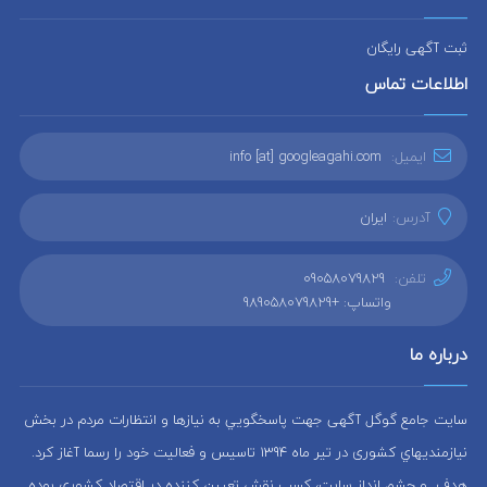
ثبت آگهی رایگان
اطلاعات تماس
ایمیل:
info [at] googleagahi.com
آدرس:
ایران
تلفن:
09058079829
واتساپ: +989058079829
درباره ما
سایت جامع گوگل آگهی جهت پاسخگويي به نيازها و انتظارات مردم در بخش
نيازمنديهاي کشوری در تير ماه 1394 تاسيس و فعاليت خود را رسما آغاز كرد.
هدف و چشم انداز سایت، كسب نقش تعيين كننده در اقتصاد کشوری بوده.