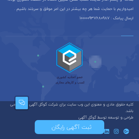
امیدواریم با حمایت شما هر چه بیشتر در این امر موفق و سربلند باشیم .
ارسال پیامک : 10000937680987
کلیه حقوق مادی و معنوی این وب سایت برای شرکت گوگل آگهی محفوظ می
باشد.
طراحی و توسعه توسط گوگل آگهی
ثبت آگهی رایگان