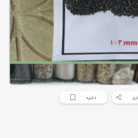
ری
ذخیره