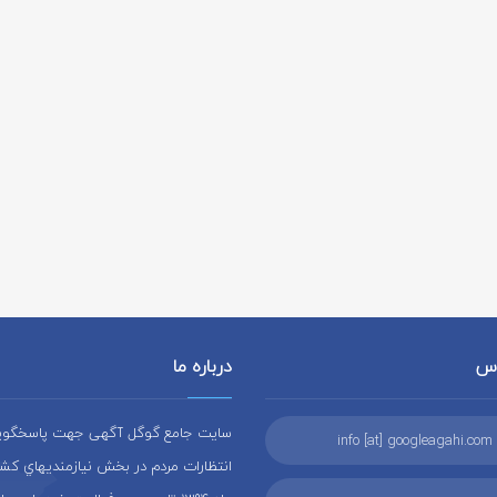
اس
درباره ما
سایت جامع گوگل آگهی جهت پاسخگويي 
info [at] googleagahi.com
انتظارات مردم در بخش نيازمنديهاي کشو