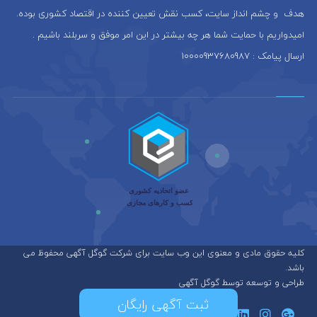
هدف و چشم انداز سایت، كسب نقش تعيين كننده در اقتصاد کشوری بوده.
امیدواریم با حمایت شما هر چه بیشتر در این امر موفق و سربلند باشیم .
ارسال پیامک : 10000937680987
کلیه حقوق مادی و معنوی این وب سایت برای شرکت گوگل آگهی محفوظ می
باشد.
طراحی و توسعه توسط گوگل آگهی
ثبت آگهی رایگان