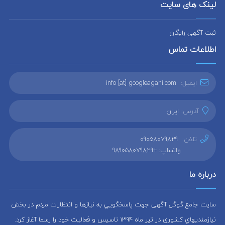
لینک های سایت
ثبت آگهی رایگان
اطلاعات تماس
ایمیل:
info [at] googleagahi.com
آدرس:
ایران
تلفن:
09058079829
واتساپ: +989058079829
درباره ما
سایت جامع گوگل آگهی جهت پاسخگويي به نيازها و انتظارات مردم در بخش
نيازمنديهاي کشوری در تير ماه 1394 تاسيس و فعاليت خود را رسما آغاز كرد.