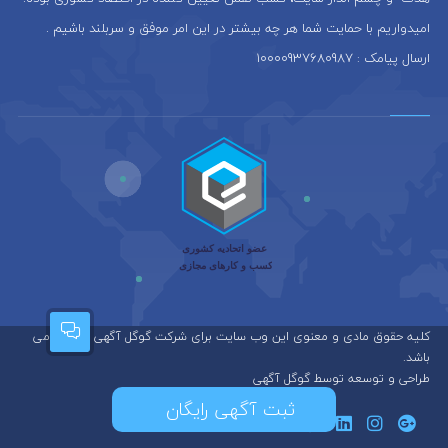
امیدواریم با حمایت شما هر چه بیشتر در این امر موفق و سربلند باشیم .
ارسال پیامک : 10000937680987
کلیه حقوق مادی و معنوی این وب سایت برای شرکت گوگل آگهی محفوظ می
باشد.
طراحی و توسعه توسط گوگل آگهی
ثبت آگهی رایگان