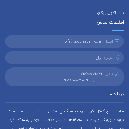
ثبت آگهی رایگان
اطلاعات تماس
ایمیل:
info [at] googleagahi.com
آدرس:
ایران
تلفن:
09058079829
واتساپ: +989058079829
درباره ما
سایت جامع گوگل آگهی جهت پاسخگويي به نيازها و انتظارات مردم در بخش
نيازمنديهاي کشوری در تير ماه 1394 تاسيس و فعاليت خود را رسما آغاز كرد.
هدف و چشم انداز سایت، كسب نقش تعيين كننده در اقتصاد کشوری بوده.