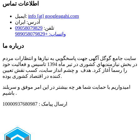
اطلاعات تماس
info [at] googleagahi.com
ایمیل:
آدرس:
ایران
تلفن:
09058079829
واتساپ: +989058079829
درباره ما
سایت جامع گوگل آگهی جهت پاسخگويي به نيازها و انتظارات مردم
در بخش نيازمنديهاي کشوری در تير ماه 1394 تاسيس و فعاليت خود
را رسما آغاز كرد. هدف و چشم انداز سایت، كسب نقش تعيين
كننده در اقتصاد کشوری بوده.
امیدواریم با حمایت شما هر چه بیشتر در این امر موفق و سربلند
باشیم .
ارسال پیامک : 10000937680987