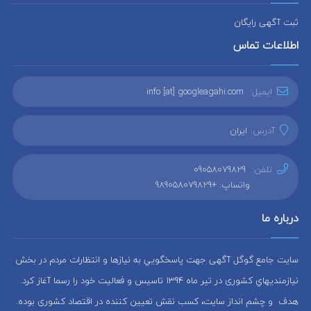
ثبت آگهی رایگان
اطلاعات تماس
ایمیل:
info [at] googleagahi.com
آدرس:
ایران
تلفن:
09058079829
واتساپ: +989058079829
درباره ما
سایت جامع گوگل آگهی جهت پاسخگويي به نيازها و انتظارات مردم در بخش
نيازمنديهاي کشوری در تير ماه 1394 تاسيس و فعاليت خود را رسما آغاز كرد.
هدف و چشم انداز سایت، كسب نقش تعيين كننده در اقتصاد کشوری بوده.