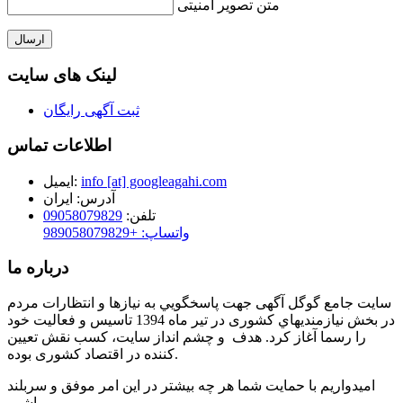
متن تصویر امنیتی
ارسال
لینک های سایت
ثبت آگهی رایگان
اطلاعات تماس
info [at] googleagahi.com
ایمیل:
آدرس:
ایران
تلفن:
09058079829
واتساپ: +989058079829
درباره ما
سایت جامع گوگل آگهی جهت پاسخگويي به نيازها و انتظارات مردم
در بخش نيازمنديهاي کشوری در تير ماه 1394 تاسيس و فعاليت خود
را رسما آغاز كرد. هدف و چشم انداز سایت، كسب نقش تعيين
كننده در اقتصاد کشوری بوده.
امیدواریم با حمایت شما هر چه بیشتر در این امر موفق و سربلند
باشیم .