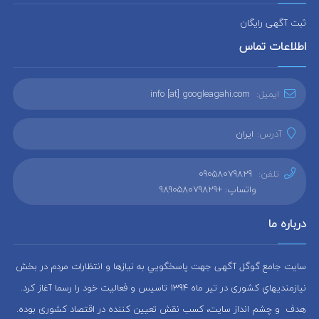
ثبت آگهی رایگان
اطلاعات تماس
ایمیل:
info [at] googleagahi.com
آدرس:
ایران
تلفن:
09058079829
واتساپ: +989058079829
درباره ما
سایت جامع گوگل آگهی جهت پاسخگويي به نيازها و انتظارات مردم در بخش
نيازمنديهاي کشوری در تير ماه 1394 تاسيس و فعاليت خود را رسما آغاز كرد.
هدف و چشم انداز سایت، كسب نقش تعيين كننده در اقتصاد کشوری بوده.