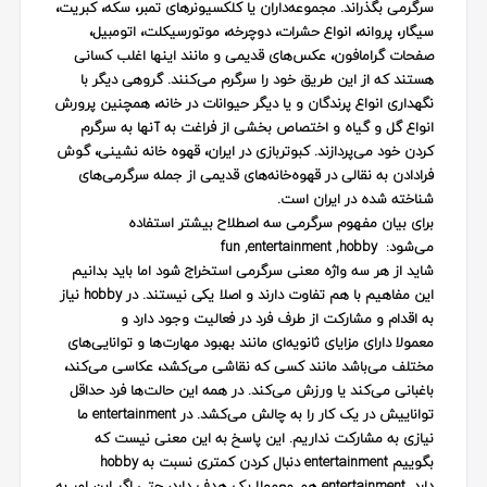
سرگرمی بگذراند. مجموعه‌داران یا کلکسیونرهای تمبر، سکه، کبریت،
سیگار، پروانه، انواع حشرات، دوچرخه، موتورسیکلت، اتومبیل،
صفحات گرامافون، عکس‌های قدیمی و مانند اینها اغلب کسانی
هستند که از این طریق خود را سرگرم می‌کنند. گروهی دیگر با
نگهداری انواع پرندگان و یا دیگر حیوانات در خانه، همچنین پرورش
انواع گل و گیاه و اختصاص بخشی از فراغت به آنها به سرگرم
کردن خود می‌­پردازند. کبوتربازی در ایران، قهوه خانه نشینی، گوش
فرادادن به نقالی در قهوه‌خانه‌های قدیمی از جمله سرگرمی‌های
شناخته شده در ایران است.
برای بیان مفهوم سرگرمی سه اصطلاح بیشتر استفاده
می‌شود:
hobby
,
entertainment
,
fun
شاید از هر سه واژه معنی سرگرمی استخراج شود اما باید بدانیم
این مفاهیم با هم تفاوت دارند و اصلا یکی نیستند. در
hobby
نیاز
به اقدام و مشارکت از طرف فرد در فعالیت وجود دارد و
معمولا دارای مزایای ثانویه‌ای مانند بهبود مهارت‌ها و توانایی‌های
مختلف می‌باشد مانند کسی که نقاشی می‌کشد، عکاسی می‌کند،
باغبانی می‌کند یا ورزش می‌کند. در همه این حالت‌ها فرد حداقل
تواناییش در یک کار را به چالش می‌کشد. در
entertainment
ما
نیازی به مشارکت نداریم. این پاسخ به این معنی نیست که
بگوییم
entertainment
دنبال کردن کمتری نسبت به
hobby
دارد.
entertainment
هم معمولا یک هدف دارد، حتی اگر این امر به