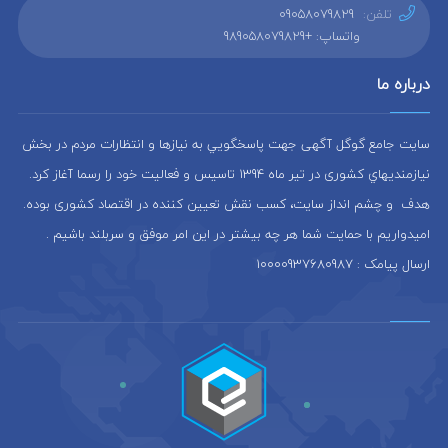
تلفن:
09058079829
واتساپ: +989058079829
درباره ما
سایت جامع گوگل آگهی جهت پاسخگويي به نيازها و انتظارات مردم در بخش
نيازمنديهاي کشوری در تير ماه 1394 تاسيس و فعاليت خود را رسما آغاز كرد.
هدف و چشم انداز سایت، كسب نقش تعيين كننده در اقتصاد کشوری بوده.
امیدواریم با حمایت شما هر چه بیشتر در این امر موفق و سربلند باشیم .
ارسال پیامک : 10000937680987