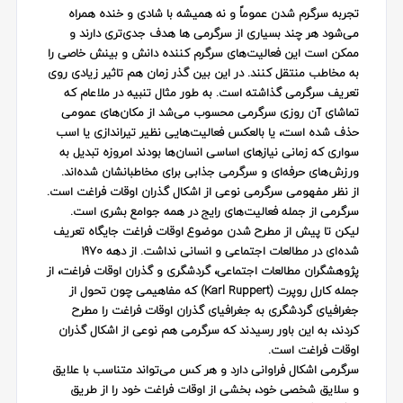
تجربه سرگرم شدن عموماً و نه همیشه با شادی و خنده همراه
می‌شود هر چند بسیاری از سرگرمی ها هدف جدی‌تری دارند و
ممکن است این فعالیت‌های سرگرم کننده دانش و بینش خاصی را
به مخاطب منتقل کنند. در این بین گذر زمان هم تاثیر زیادی روی
تعریف سرگرمی گذاشته است. به طور مثال تنبیه در ملاعام که
تماشای آن روزی سرگرمی محسوب می‌شد از مکان‌های عمومی
حذف شده است، یا بالعکس فعالیت‌هایی نظیر تیراندازی یا اسب
سواری که زمانی نیازهای اساسی انسان‌ها بودند امروزه تبدیل به
ورزش‌های حرفه‌ای و سرگرمی جذابی برای مخاطبانشان شده‌اند.
از نظر مفهومی سرگرمی نوعی از اشکال گذران اوقات فراغت است.
سرگرمی از جمله فعالیت­‌های رایج در همه جوامع بشری است.
لیکن تا پیش از مطرح شدن موضوع اوقات فراغت جایگاه تعریف
شده‌ای در مطالعات اجتماعی و انسانی نداشت. از دهه 1970
پژوهشگران مطالعات اجتماعی، گردشگری و گذران اوقات فراغت، از
جمله کارل روپرت (
Karl Ruppert
) که مفاهیمی چون تحول از
جغرافیای گردشگری به جغرافیای گذران اوقات فراغت را مطرح
کردند، به این باور رسیدند که سرگرمی هم نوعی از اشکال گذران
اوقات فراغت است.
سرگرمی اشکال فراوانی دارد و هر کس می‌تواند متناسب با علایق
و سلایق شخصی خود، بخشی از اوقات فراغت خود را از طریق