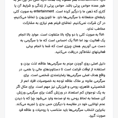
طور عمده حواس پرتی باشد. حواس پرتی از زندگی و شرایط آن یا
کاری که ذهن ما را درگیر کرده است.
entertainment
به صورت کلی
رابطه‌ای منفعلانه با سرگرمی‌ها دارد. ما تلویزیون را تماشا می‌کنیم،
در آن شرکت نمی‌کنیم. تماشای فیلم هم نیازی به مشارکت
مخاطب ندارد.
fun
به صورت کلی با دو واژه بالا متفاوت است. موارد بالا انجام
یک فعالیت بود اما
fun
یک احساس است که ما با سرگرمی به
دست می آوریم. همان چیزی است که شما با انجام برخی
فعالیتهای نشاط‌آور دریافت می‌کنید.
دلیل اصلی روی آوردن مردم به سرگرمی‌ها علاقه، لذت بردن و
استفاده از اوقات فراغت است تا دستاوردهای مالی یا علمی. در
واقع هدف اصلی سرگرمی‌ها رضایتمندی شخصی است. برای
سرگرمی علاوه بر ملاک علاقه توجه به خصوصیات افراد اعم از
شخصیتی، ظاهری، روحی و فیزیکی نیز مهم است. برای مثال اگر
به یک نوجوان کم استعداد در ورزش گفت برای سرگرمی ورزش
کن مسلما به لحاظ روحی به او صدمه وارد می‌شود چرا که با دیدن
عدم توانایی خود در مقایسه با دیگران حس بدی را تجربه می‌کند.
بنابراین انتخاب سرگرمی‌ها باید متناسب با روحیات و علاقه فرد
صورت گیرد.