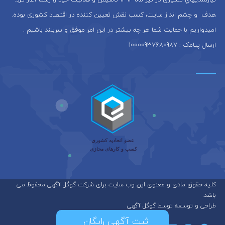
هدف و چشم انداز سایت، كسب نقش تعيين كننده در اقتصاد کشوری بوده.
امیدواریم با حمایت شما هر چه بیشتر در این امر موفق و سربلند باشیم .
ارسال پیامک : 10000937680987
کلیه حقوق مادی و معنوی این وب سایت برای شرکت گوگل آگهی محفوظ می
باشد.
طراحی و توسعه توسط گوگل آگهی
ثبت آگهی رایگان