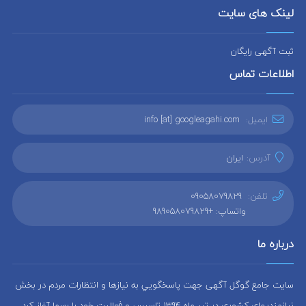
لینک های سایت
ثبت آگهی رایگان
اطلاعات تماس
ایمیل:
info [at] googleagahi.com
آدرس:
ایران
تلفن:
09058079829
واتساپ: +989058079829
درباره ما
سایت جامع گوگل آگهی جهت پاسخگويي به نيازها و انتظارات مردم در بخش
نيازمنديهاي کشوری در تير ماه 1394 تاسيس و فعاليت خود را رسما آغاز كرد.