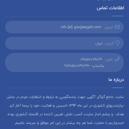
اطلاعات تماس
ایمیل:
info [at] googleagahi.com
آدرس:
ایران
تلفن:
09058079829
واتساپ: +989058079829
درباره ما
سایت جامع گوگل آگهی جهت پاسخگويي به نيازها و انتظارات مردم در بخش
نيازمنديهاي کشوری در تير ماه 1394 تاسيس و فعاليت خود را رسما آغاز كرد.
هدف و چشم انداز سایت، كسب نقش تعيين كننده در اقتصاد کشوری بوده.
امیدواریم با حمایت شما هر چه بیشتر در این امر موفق و سربلند باشیم .