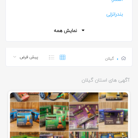
بندرانزلی
خمام
نمایش همه
رشت
فومن
گیلان
لاهیجان
آگهی های استان گیلان
همه موارد