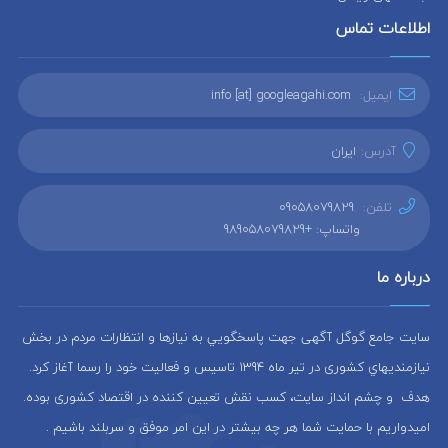
اطلاعات تماس
ایمیل:
info [at] googleagahi.com
آدرس:
ایران
تلفن:
09058079829
واتساپ: +989058079829
درباره ما
سایت جامع گوگل آگهی جهت پاسخگويي به نيازها و انتظارات مردم در بخش
نيازمنديهاي کشوری در تير ماه 1394 تاسيس و فعاليت خود را رسما آغاز كرد.
هدف و چشم انداز سایت، كسب نقش تعيين كننده در اقتصاد کشوری بوده.
امیدواریم با حمایت شما هر چه بیشتر در این امر موفق و سربلند باشیم .