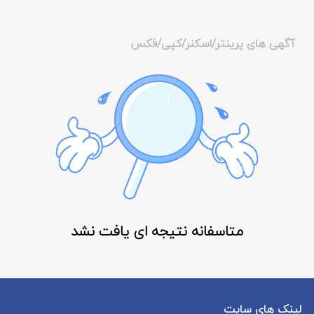
آگهی های پرینتر/اسکنر/کپی/فکس
متاسفانه نتیجه ای یافت نشد
لینک های سایت