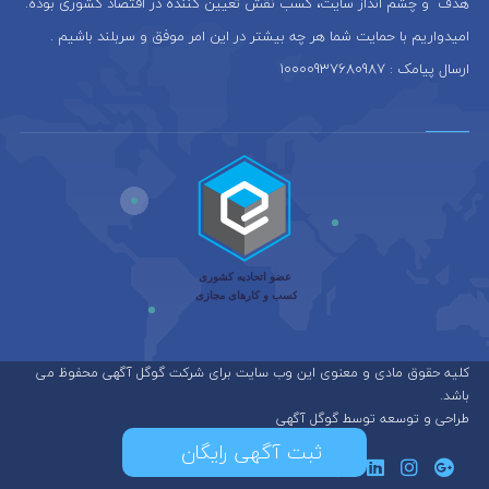
هدف و چشم انداز سایت، كسب نقش تعيين كننده در اقتصاد کشوری بوده.
امیدواریم با حمایت شما هر چه بیشتر در این امر موفق و سربلند باشیم .
ارسال پیامک : 10000937680987
کلیه حقوق مادی و معنوی این وب سایت برای شرکت گوگل آگهی محفوظ می
باشد.
طراحی و توسعه توسط گوگل آگهی
ثبت آگهی رایگان