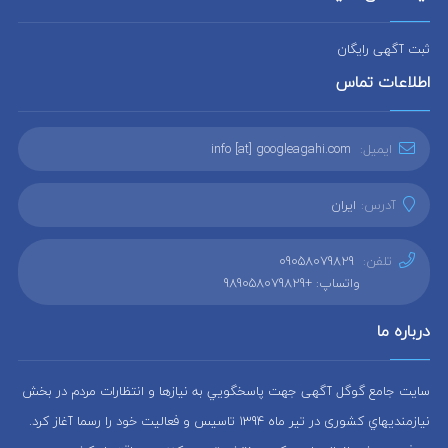
ثبت آگهی رایگان
اطلاعات تماس
ایمیل:
info [at] googleagahi.com
آدرس:
ایران
تلفن:
09058079829
واتساپ: +989058079829
درباره ما
سایت جامع گوگل آگهی جهت پاسخگويي به نيازها و انتظارات مردم در بخش
نيازمنديهاي کشوری در تير ماه 1394 تاسيس و فعاليت خود را رسما آغاز كرد.