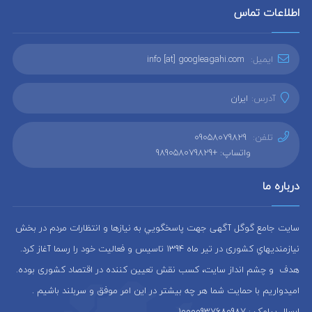
اطلاعات تماس
ایمیل:
info [at] googleagahi.com
آدرس:
ایران
تلفن:
09058079829
واتساپ: +989058079829
درباره ما
سایت جامع گوگل آگهی جهت پاسخگويي به نيازها و انتظارات مردم در بخش
نيازمنديهاي کشوری در تير ماه 1394 تاسيس و فعاليت خود را رسما آغاز كرد.
هدف و چشم انداز سایت، كسب نقش تعيين كننده در اقتصاد کشوری بوده.
امیدواریم با حمایت شما هر چه بیشتر در این امر موفق و سربلند باشیم .
ارسال پیامک : 10000937680987