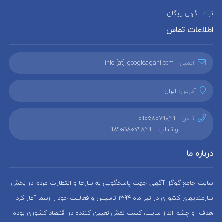
ثبت آگهی رایگان
اطلاعات تماس
ایمیل:
info [at] googleagahi.com
آدرس:
ایران
تلفن:
09058079829
واتساپ: +989058079829
درباره ما
سایت جامع گوگل آگهی جهت پاسخگويي به نيازها و انتظارات مردم در بخش
نيازمنديهاي کشوری در تير ماه 1394 تاسيس و فعاليت خود را رسما آغاز كرد.
هدف و چشم انداز سایت، كسب نقش تعيين كننده در اقتصاد کشوری بوده.