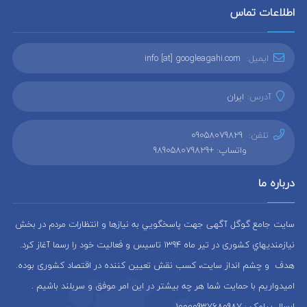
اطلاعات تماس
ایمیل:
info [at] googleagahi.com
آدرس:
ایران
تلفن:
09058079829
واتساپ: +989058079829
درباره ما
سایت جامع گوگل آگهی جهت پاسخگويي به نيازها و انتظارات مردم در بخش
نيازمنديهاي کشوری در تير ماه 1394 تاسيس و فعاليت خود را رسما آغاز كرد.
هدف و چشم انداز سایت، كسب نقش تعيين كننده در اقتصاد کشوری بوده.
امیدواریم با حمایت شما هر چه بیشتر در این امر موفق و سربلند باشیم .
ارسال پیامک : 10000937680987